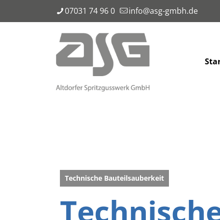
07031 74 96 0
info@asg-gmbh.de
Sta
Technische Bauteilsauberkeit
Technische